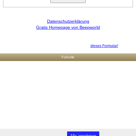
Datenschutzerklärung
Gratis Homepage von Beepworld
Verantwortlich für den Inhalt dieser Seite ist ausschließlich der
Autor dieser Homepage, kontaktierbar über
dieses Formular!
Fußzeile
Alle annehmen