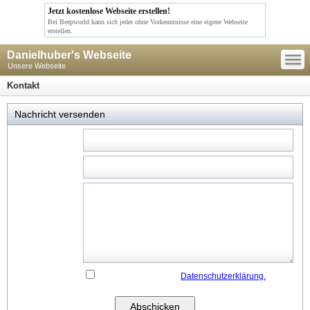
Jetzt kostenlose Webseite erstellen!
Bei Beepworld kann sich jeder ohne Vorkenntnisse eine eigene Webseite
erstellen.
—
Danielhuber's Webseite
—
—
Unsere Webseite
Kontakt
Nachricht versenden
Name:
*
E-Mail:
*
Ihre
Nachricht:
*
Ja, ich akzeptiere die
Datenschutzerklärung.
Datenschutz